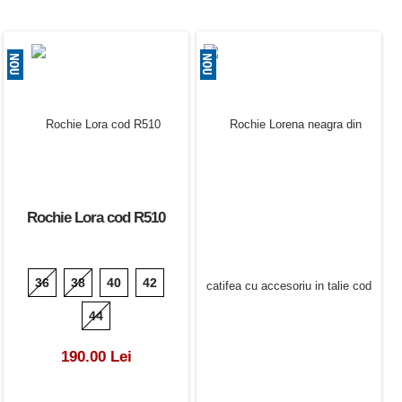
Rochie Lora cod R510
36
38
40
42
44
190.00 Lei