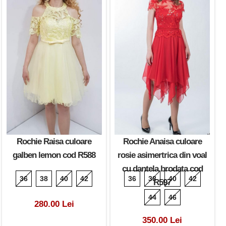
Rochie Raisa culoare
Rochie Anaisa culoare
galben lemon cod R588
rosie asimertrica din voal
cu dantela brodata cod
36
38
40
42
36
38
40
42
R597
44
46
280.00 Lei
350.00 Lei