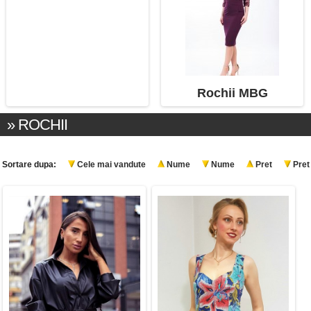
Rochii MBG
» ROCHII
Sortare dupa:
Cele mai vandute
Nume
Nume
Pret
Pret