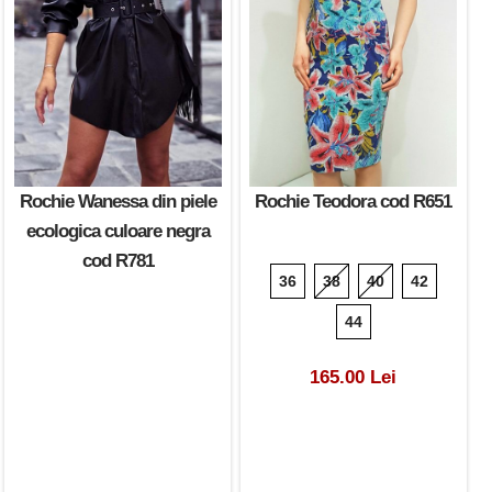
Rochie Wanessa din piele
Rochie Teodora cod R651
ecologica culoare negra
cod R781
36
38
40
42
44
165.00 Lei