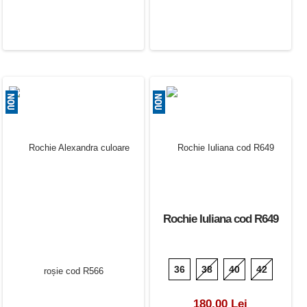
Rochie Iuliana cod R649
36
38
40
42
180.00 Lei