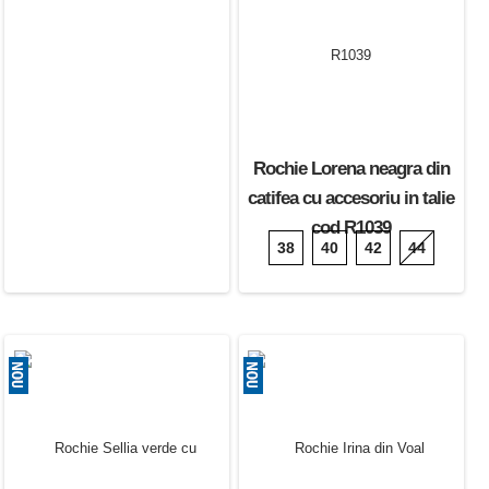
Rochie Lorena neagra din
catifea cu accesoriu in talie
cod R1039
38
40
42
44
190.00 Lei