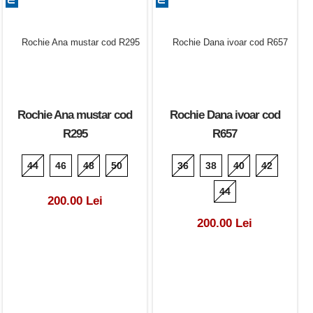
Rochie Ana mustar cod
Rochie Dana ivoar cod
R295
R657
44
46
48
50
36
38
40
42
44
200.00 Lei
200.00 Lei