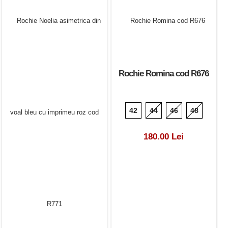
Rochie Romina cod R676
42
44
46
48
180.00 Lei