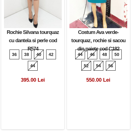
Rochie Silvana tourquaz
Costum Ava verde-
cu dantela si perle cod
tourquaz, rochie si sacou
R574
din paiete cod C182
36
38
40
42
44
46
48
50
44
52
54
56
395.00 Lei
550.00 Lei