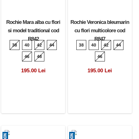
Rochie Mara alba cu flori
Rochie Veronica bleumarin
si model traditional cod
cu flori multicolore cod
R842
R847
38
40
42
44
38
40
42
44
46
48
46
195.00 Lei
195.00 Lei