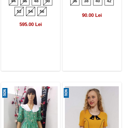
44
46
48
50
36
38
40
42
52
54
56
90.00 Lei
595.00 Lei