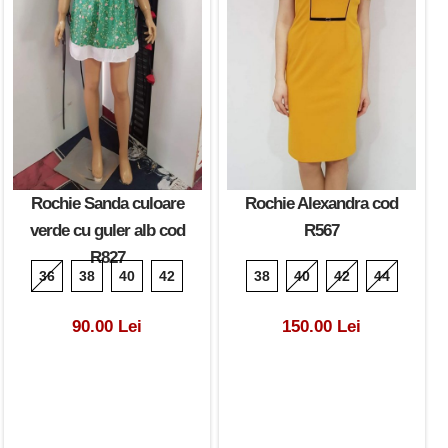
Rochie Sanda culoare
Rochie Alexandra cod
verde cu guler alb cod
R567
R827
36
38
40
42
38
40
42
44
90.00 Lei
150.00 Lei