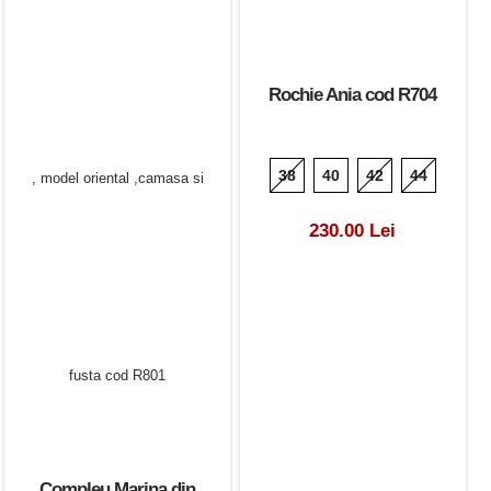
Rochie Ania cod R704
38
40
42
44
230.00 Lei
Compleu Marina din