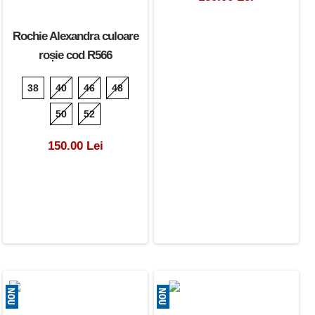
Rochie Alexandra culoare
roșie cod R566
38
40
46
48
50
52
150.00 Lei