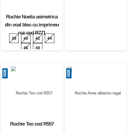
Rochie Noelia asimetrica
din voal bleu cu imprimeu
roz cod R771
38
40
42
44
46
48
180.00 Lei
Rochie Teo cod R557