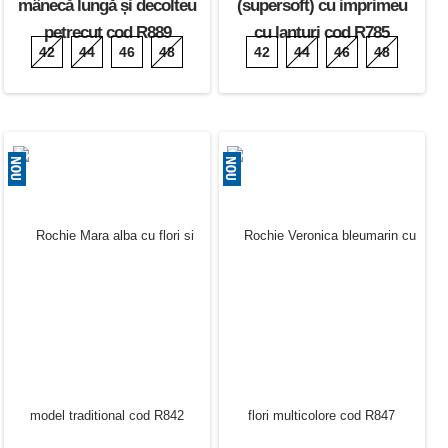
mânecă lungă și decolteu
(supersoft) cu imprimeu
petrecut cod R889
cu lanturi cod R785
42
44
46
48
42
44
46
48
190.00 Lei
195.00 Lei