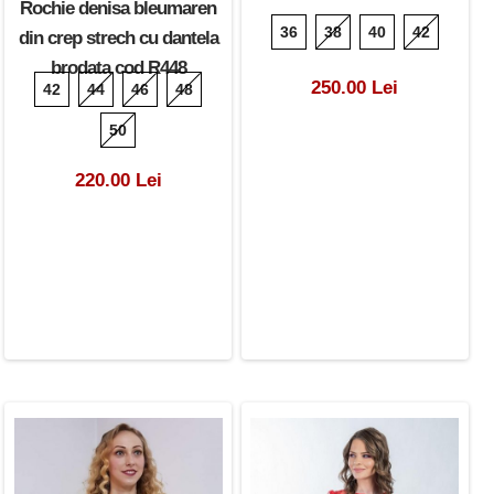
Rochie denisa bleumaren
36
38
40
42
din crep strech cu dantela
brodata cod R448
250.00 Lei
42
44
46
48
50
220.00 Lei