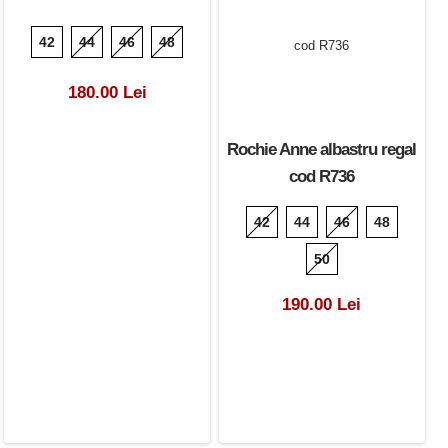
42
44
46
48
180.00 Lei
Rochie Anne albastru regal
cod R736
42
44
46
48
50
190.00 Lei