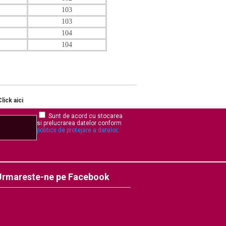
103
103
104
104
Click aici
Sunt de acord cu stocarea
si prelucrarea datelor conform
politicii de protejare a datelor
.
Urmareste-ne pe Facebook