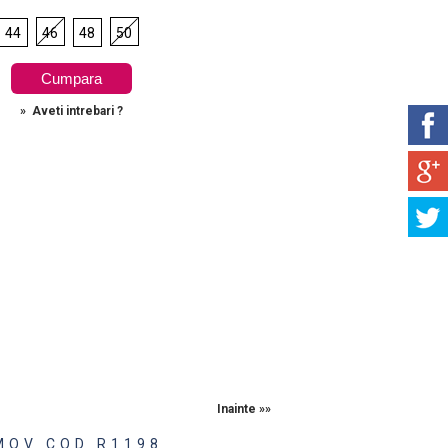
44
46
48
50
»
Aveti intrebari ?
Inainte »»
MOV COD R1198