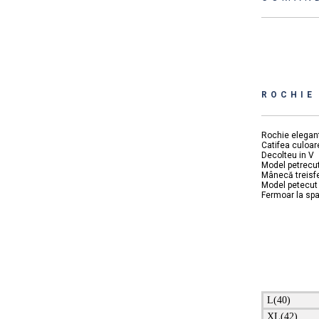
ROCHIE
Rochie elegan
Catifea culoa
Decolteu in V
Model petrecu
Mânecă treisf
Model petecut c
Fermoar la sp
L(40)
XL(42)