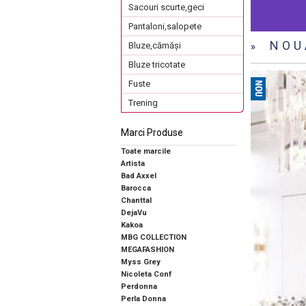
Sacouri scurte,geci
Pantaloni,salopete
NOU
Bluze,cămăși
»
Bluze tricotate
Fuste
Trening
Marci Produse
Toate marcile
Artista
Bad Axxel
Barocca
Chanttal
DejaVu
Kakoa
MBG COLLECTION
MEGAFASHION
Myss Grey
Nicoleta Conf
Perdonna
Perla Donna