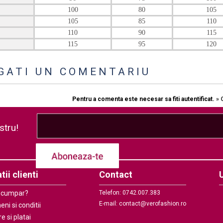
100
80
105
105
85
110
110
90
115
115
95
120
GATI UN COMENTARIU
Pentru a comenta este necesar sa fiti autentificat.
» 
stru!
tii clienti
Contact
 cumpar?
Telefon:
0742.007.383
E-mail: contact@verofashion.ro
ni si conditii
re si platai