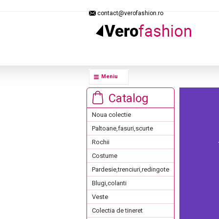
contact@verofashion.ro
Meniu
Catalog
Noua colectie
Paltoane,fasuri,scurte
Rochii
Costume
Pardesie,trenciuri,redingote
Blugi,colanti
Veste
Colectia de tineret