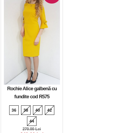
Rochie Alice galbenă cu
fundite cod R575
36
38
40
42
44
270.00 Lei