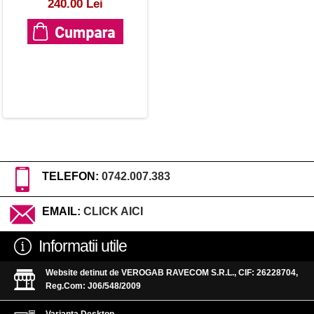
240.00 Lei
TELEFON:
0742.007.383
EMAIL:
CLICK AICI
Informatii utile
Website detinut de VEROGAB RAVECOM S.R.L., CIF: 26228704,
Reg.Com: J06/548/2009
Varianta Desktop