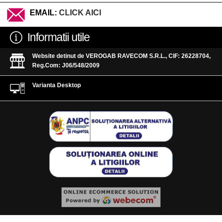
EMAIL:
CLICK AICI
Informatii utile
Website detinut de VEROGAB RAVECOM S.R.L., CIF: 26228704,
Reg.Com: J06/548/2009
Varianta Desktop