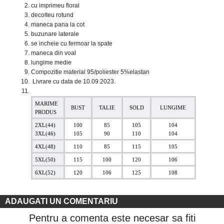
cu imprimeu floral
decolteu rotund
maneca pana la cot
buzunare laterale
se incheie cu fermoar la spate
maneca din voal
lungime medie
Compozitie material 95/poliester 5%elastan
Livrare cu data de 10.09.2023.
MARIME
BUST
TALIE
SOLD
LUNGIME
PRODUS
2XL(44)
100
85
105
104
3XL(46)
105
90
110
104
4XL(48)
110
85
115
105
5XL(50)
115
100
120
106
6XL(52)
120
106
125
108
ADAUGATI UN COMENTARIU
Pentru a comenta este necesar sa fiti