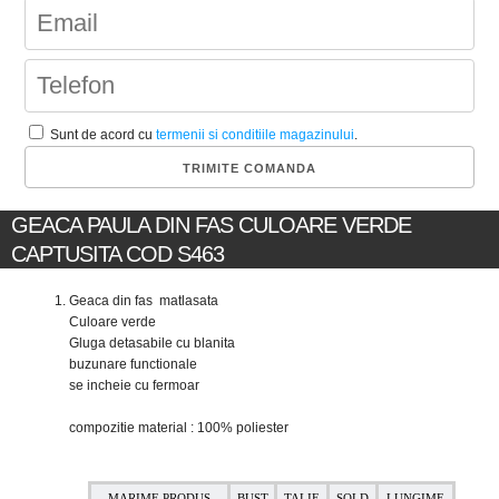
Sunt de acord cu
termenii si conditiile magazinului
.
GEACA PAULA DIN FAS CULOARE VERDE
CAPTUSITA COD S463
Geaca din fas matlasata
Culoare verde
Gluga detasabile cu blanita
buzunare functionale
se incheie cu fermoar
compozitie material : 100% poliester
MARIME PRODUS
BUST
TALIE
SOLD
LUNGIME