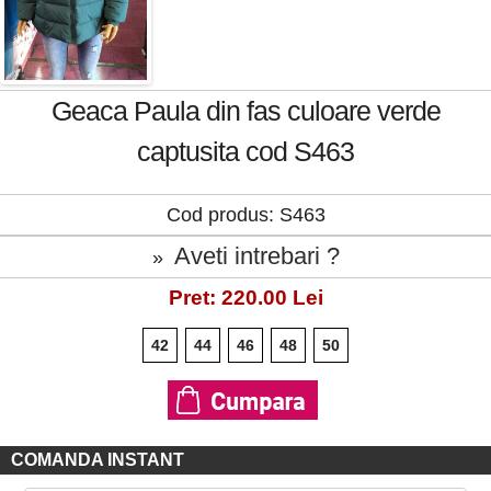
Geaca Paula din fas culoare verde
captusita cod S463
Cod produs: S463
Aveti intrebari ?
»
Pret: 220.00 Lei
42
44
46
48
50
COMANDA INSTANT