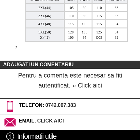
2XL(44)
105
90
110
83
3XL(46)
110
95
115
83
4XL(48)
115
100
115
84
5XL(50)
120
105
125
84
Xl(42)
100
95
Q05
82
ADAUGATI UN COMENTARIU
Pentru a comenta este necesar sa fiti
autentificat.
» Click aici
TELEFON:
0742.007.383
EMAIL:
CLICK AICI
Informatii utile