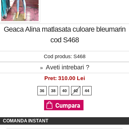
Geaca Alina matlasata culoare bleumarin
cod S468
Cod produs: S468
Aveti intrebari ?
»
Pret: 310.00 Lei
36
38
40
42
44
COMANDA INSTANT