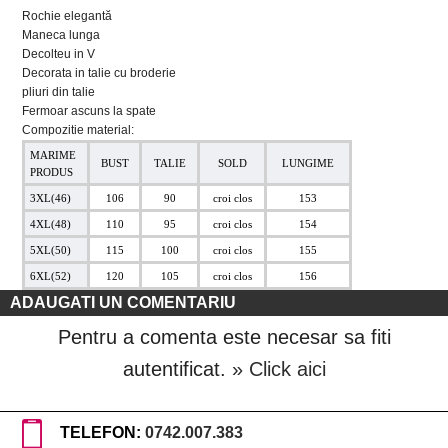
Rochie elegantă
Maneca lunga
Decolteu in V
Decorata in talie cu broderie
pliuri din talie
Fermoar ascuns la spate
Compozitie material:
MARIME
BUST
TALIE
SOLD
LUNGIME
PRODUS
3XL(46)
106
90
croi clos
153
4XL(48)
110
95
croi clos
154
5XL(50)
115
100
croi clos
155
6XL(52)
120
105
croi clos
156
ADAUGATI UN COMENTARIU
Pentru a comenta este necesar sa fiti
autentificat.
» Click aici
TELEFON:
0742.007.383