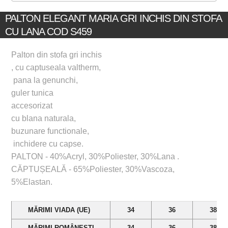
PALTON ELEGANT MARIA GRI INCHIS DIN STOFA
CU LANA COD S459
Palton din stofa gri inchis
, cu captuseala valtherm,
pana la genunchi,
guler tunica
accesorizat
cu blana naturala,
buzunare functionale,
inchidere cu capse.
PALTON - 40%Acryl, 30%Poliester, 30%Lana .
CĂPTUȘEALĂ - 65%Poliester, 30%Vascoza,
5%Elastan.
MĂRIMI VIADA (UE)
34
36
38
MĂRIMI ROMÂNEȘTI
34
36
38