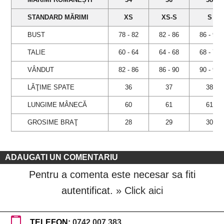
STANDARD MĂRIMI
XS
XS-S
S
BUST
78 - 82
82 - 86
86 - 90
TALIE
60 - 64
64 - 68
68 - 72
VÂNDUT
82 - 86
86 - 90
90 - 94
LĂŢIME SPATE
36
37
38
LUNGIME MÂNECĂ
60
61
61
GROSIME BRAŢ
28
29
30
ADAUGATI UN COMENTARIU
Pentru a comenta este necesar sa fiti
autentificat.
» Click aici
TELEFON:
0742.007.383