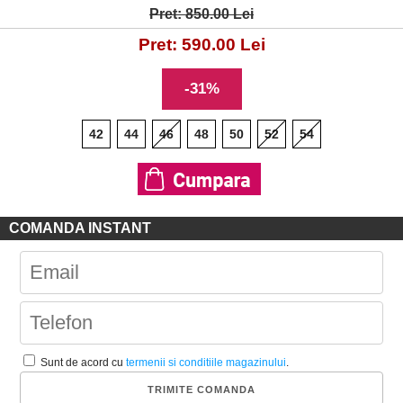
Pret: 850.00 Lei
Pret: 590.00 Lei
-31%
42
44
46
48
50
52
54
COMANDA INSTANT
Sunt de acord cu
termenii si conditiile magazinului
.