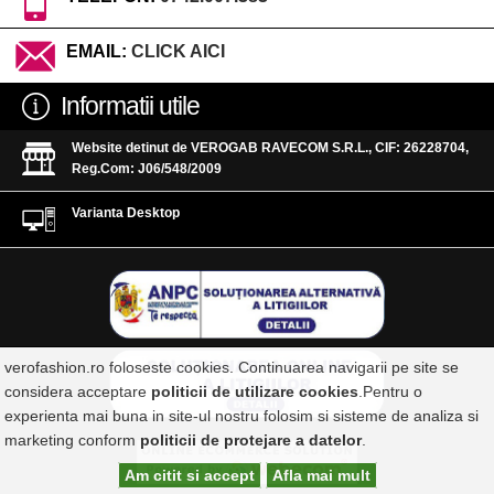
EMAIL:
CLICK AICI
Informatii utile
Website detinut de VEROGAB RAVECOM S.R.L., CIF: 26228704,
Reg.Com: J06/548/2009
Varianta Desktop
verofashion.ro foloseste cookies. Continuarea navigarii pe site se
considera acceptare
politicii de utilizare cookies
.Pentru o
experienta mai buna in site-ul nostru folosim si sisteme de analiza si
marketing conform
politicii de protejare a datelor
.
Am citit si accept
Afla mai mult